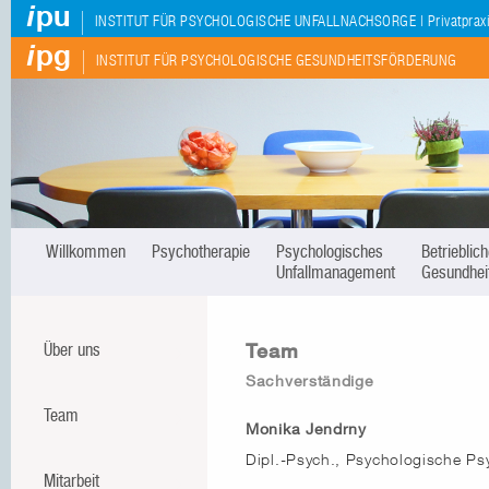
i
pu
|
INSTITUT FÜR PSYCHOLOGISCHE UNFALLNACHSORGE | Privatpraxis
i
pg
|
INSTITUT FÜR PSYCHOLOGISCHE GESUNDHEITSFÖRDERUNG
Willkommen
Psychotherapie
Psychologisches
Betrieblic
Unfallmanagement
Gesundhei
Team
Über uns
Sachverständige
Team
Monika Jendrny
Dipl.-Psych., Psychologische Ps
Mitarbeit