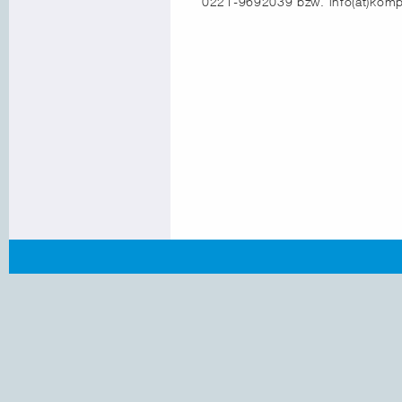
0221-9692039 bzw. info(at)komp