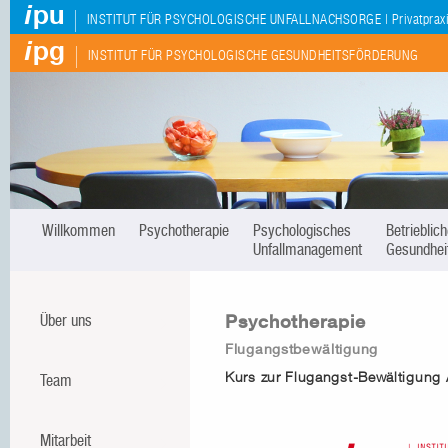
i
pu
|
INSTITUT FÜR PSYCHOLOGISCHE UNFALLNACHSORGE | Privatpraxis
i
pg
|
INSTITUT FÜR PSYCHOLOGISCHE GESUNDHEITSFÖRDERUNG
Willkommen
Psychotherapie
Psychologisches
Betrieblic
Unfallmanagement
Gesundhei
Psychotherapie
Über uns
Flugangstbewältigung
Kurs zur Flugangst-Bewältigung A
Team
Mitarbeit