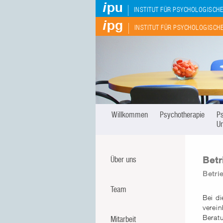
i
pu
|
INSTITUT FÜR PSYCHOLOGISCHE U
i
pg
|
INSTITUT FÜR PSYCHOLOGISC
Willkommen
Psychotherapie
P
U
Betr
Über uns
Betri
Team
Bei d
verein
Berat
Mitarbeit