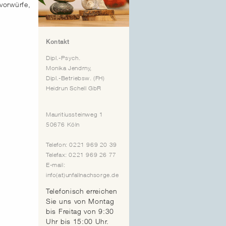
vorwürfe,
Kontakt
Dipl.-Psych.
Monika Jendrny,
Dipl.-Betriebsw. (FH)
Heidrun Schell GbR
Mauritiussteinweg 1
50676 Köln
Telefon: 0221 969 20 39
Telefax: 0221 969 26 77
E-mail:
info(at)unfallnachsorge.de
Telefonisch erreichen
Sie uns von Montag
bis Freitag von 9:30
Uhr bis 15:00 Uhr.