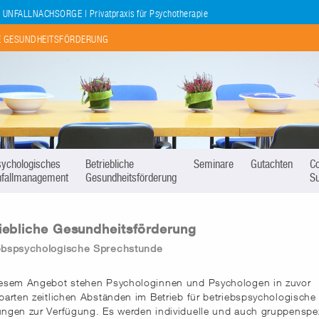
NFALLNACHSORGE | Privatpraxis für Psychotherapie
HE GESUNDHEITSFÖRDERUNG
sychologisches
Betriebliche
Seminare
Gutachten
C
nfallmanagement
Gesundheitsförderung
Su
iebliche Gesundheitsförderung
ebspsychologische Sprechstunde
iesem Angebot stehen Psychologinnen und Psychologen in zuvor
barten zeitlichen Abständen im Betrieb für betriebspsychologische
ungen zur Verfügung. Es werden individuelle und auch gruppenspez